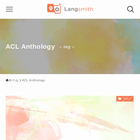
ACL Anthology
– tag –
ホーム
ACL Anthology
ブログ